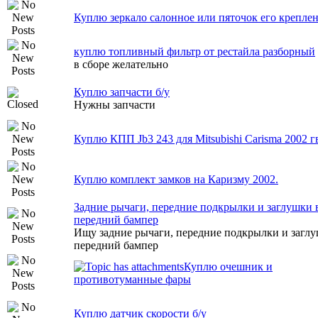
Куплю зеркало салонное или пяточок его крепле
куплю топливный фильтр от рестайла разборный
в сборе желательно
Куплю запчасти б/у
Нужны запчасти
Куплю КПП Jb3 243 для Mitsubishi Carisma 2002 г
Куплю комплект замков на Каризму 2002.
Задние рычаги, передние подкрылки и заглушки 
передний бампер
Ищу задние рычаги, передние подкрылки и заглу
передний бампер
Куплю очешник и
противотуманные фары
Куплю датчик скорости б/у