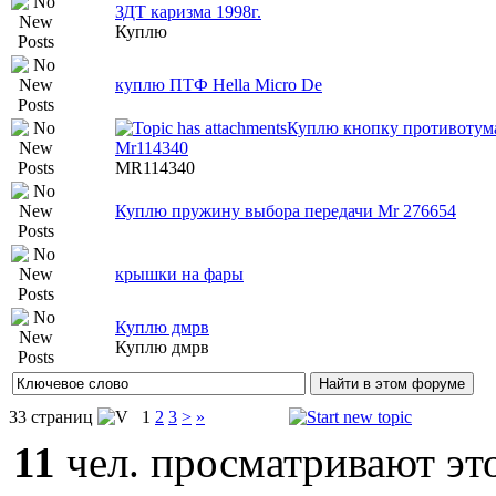
ЗДТ каризма 1998г.
Куплю
куплю ПТФ Hella Micro De
Куплю кнопку противотум
Mr114340
MR114340
Куплю пружину выбора передачи Mr 276654
крышки на фары
Куплю дмрв
Куплю дмрв
33 страниц
1
2
3
>
»
11
чел. просматривают это