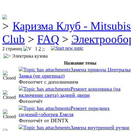
Каризма Клуб - Mitsubis
Club
>
FAQ
>
Электрообо
2 страниц
1
2
>
Электрика кузова
Название темы
Замена привода Централь
Замка (не оригинал)
Фотоотчет c дополнением
Ремонт концевика (на
включение света) задней двери
Фотоотчёт
Ремонт передних
сидений+обогрев Емеля
Фотоотчёт от DENTX
Замена внутренней ручки