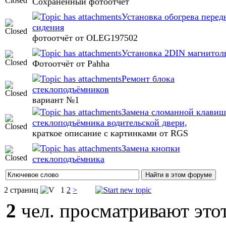
Сохранённый фотоотчёт
Установка обогрева перед
сидения
фотоотчёт от OLEG197502
Установка 2DIN магнитол
Фотоотчёт от Pahha
Ремонт блока
стеклоподъёмников
вариант №1
Замена сломанной клави
стеклоподъёмника водительской двери,
краткое описание с картинками от RGS
Замена кнопки
стеклоподъёмника
2 страниц
1
2
>
2
чел. просматривают этот