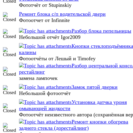
Фототчёт от Stupinskiy
Ремонт блока с/п водительской двери
Фотоотчет от Infinnite
Разбор блока пепельницы
Небольшой отчёт Igor2009
Кнопки стеклоподъёмника
калины
Фотоотчёты от Лешый и Timofey
Разбор центральной консо
рестайлинг
замена лампочек
Замок пятой дверки
Небольшой фотоотчёт
Установка датчка уроня
омывающей жидкости
Фотоотчёт неизвестного автора (сохранённая вер
Ремонт кнопки обогрева
заднего стекла (дорестайлинг)