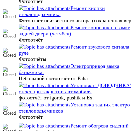
Фотоотчёт
Ремонт кнопки
стеклоподъёмника
Фотоотчёт неизвестного автора (сохранённая вер
Ремонт концевика в замке
задней двери (хетчбек)
Фотоотчёт
Ремонт звукового сигнала
руле
Фотоотчёты
Электропривод замка
багажника.
Небольшой фотоотчёт от Paha
Установка "ДОВОДЧИКА
стёкл при закрытии автомобиля
фотоотчёт от igorbk, pushik и Ex.
Установка задних электро
стеклоподъёмников
Фотоотчёт
Ремонт обогрева сидений