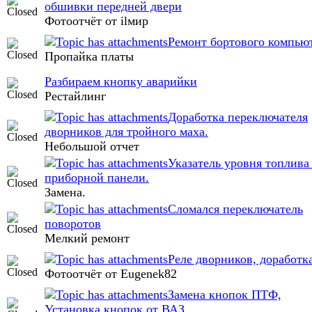
обшивки передней двери
Фотоотчёт от ilмир
Ремонт бортового компью
Пропайка платы
Разбираем кнопку аварийки
Рестайлинг
Доработка переключателя
дворников для тройного маха.
Небольшой отчет
Указатель уровня топлива
приборной панели.
Замена.
Сломался переключатель
поворотов
Мелкий ремонт
Реле дворников, доработк
Фотоотчёт от Eugenek82
Замена кнопок ПТФ,
Установка кнопок от ВАЗ