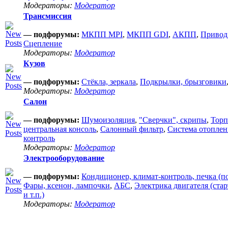
Модераторы:
Модератор
Трансмиссия
— подфорумы:
МКПП MPI
,
МКПП GDI
,
АКПП
,
Привод
Сцепление
Модераторы:
Модератор
Кузов
— подфорумы:
Стёкла, зеркала
,
Подкрылки, брызговики
Модераторы:
Модератор
Салон
— подфорумы:
Шумоизоляция
,
"Сверчки", скрипы
,
Торп
центральная консоль
,
Салонный фильтр
,
Система отоплен
контроль
Модераторы:
Модератор
Электрооборудование
— подфорумы:
Кондиционер, климат-контроль, печка (по
Фары, ксенон, лампочки
,
АБС
,
Электрика двигателя (стар
и т.п.)
Модераторы:
Модератор