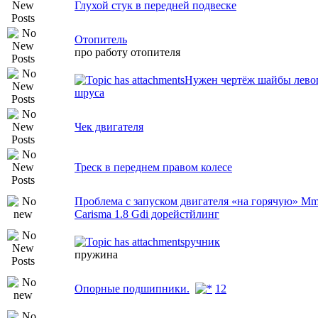
Глухой стук в передней подвеске
Отопитель
про работу отопителя
Нужен чертёж шайбы лево
шруса
Чек двигателя
Треск в переднем правом колесе
Проблема с запуском двигателя «на горячую» M
Carisma 1.8 Gdi дорейстйлинг
ручник
пружина
Опорные подшипники.
1
2