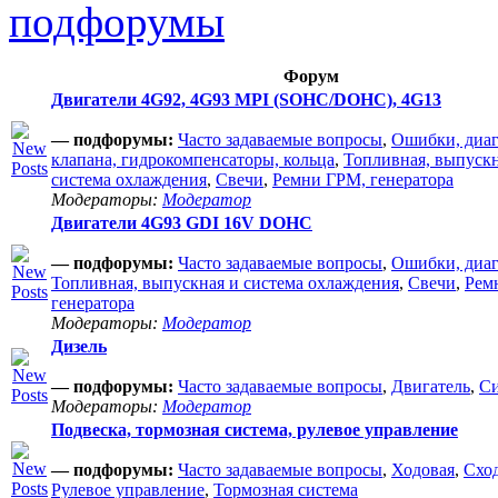
подфорумы
Форум
Двигатели 4G92, 4G93 MPI (SOHC/DOHC), 4G13
— подфорумы:
Часто задаваемые вопросы
,
Ошибки, диаг
клапана, гидрокомпенсаторы, кольца
,
Топливная, выпуcкн
система охлаждения
,
Свечи
,
Ремни ГРМ, генератора
Модераторы:
Модератор
Двигатели 4G93 GDI 16V DOHC
— подфорумы:
Часто задаваемые вопросы
,
Ошибки, диаг
Топливная, выпускная и система охлаждения
,
Свечи
,
Рем
генератора
Модераторы:
Модератор
Дизель
— подфорумы:
Часто задаваемые вопросы
,
Двигатель
,
Си
Модераторы:
Модератор
Подвеска, тормозная система, рулевое управление
— подфорумы:
Часто задаваемые вопросы
,
Ходовая
,
Сход
Рулевое управление
,
Тормозная система