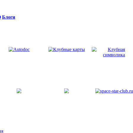
Q
Блоги
ия