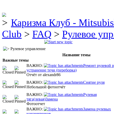
Каризма Клуб - Mitsubis
Club
>
FAQ
>
Рулевое упр
Рулевое управление
Название темы
Важные темы
ВАЖНО:
Ремонт рулевой р
устранение течи (переборка)
Отчёт от alexandr86
ВАЖНО:
Снятие руля
Небольшой фотоотчёт
ВАЖНО:
Рулевая
тяга(левая)Замена
Фотоотчет
ВАЖНО:
Замена рулевых
наконечников