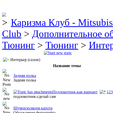
Каризма Клуб - Mitsubis
Club
>
Дополнительное о
Тюнинг
>
Тюнинг
>
Интер
Интерьер (салон)
Название темы
Задняя полка
Задняя полка
Подлокотник-как вариант
1
2
3
подлокотник-сделай сам
Шумоизоляция капота
Обсуждение фотоотчёта