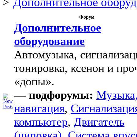
Дополнительное оборуд
Форум
Дополнительное
оборудование
Автомузыка, сигнализац
тонировка, ксенон и про
«допы».
— подфорумы:
Музыка
навигация
,
Сигнализаци
компьютер
,
Двигатель
(чиповка)
,
Система впус