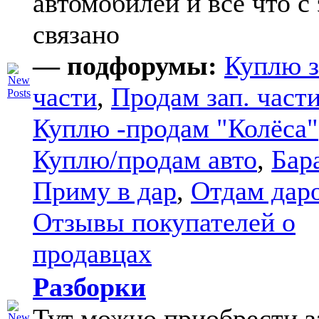
автомобилей и все что с
связано
— подфорумы:
Куплю з
части
,
Продам зап. части
Куплю -продам "Колёса"
Куплю/продам авто
,
Бар
Приму в дар
,
Отдам дар
Отзывы покупателей о
продавцах
Разборки
Тут можно приобрести з