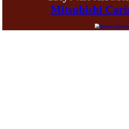
Mitsubishi Car