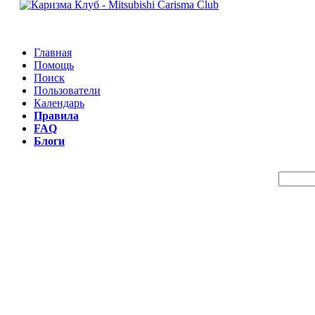
Главная
Помощь
Поиск
Пользователи
Календарь
Правила
FAQ
Блоги
Пои