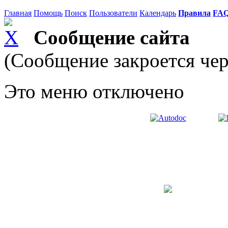
Главная
Помощь
Поиск
Пользователи
Календарь
Правила
FA
Сообщение сайта
(Сообщение закроется чер
Это меню отключено