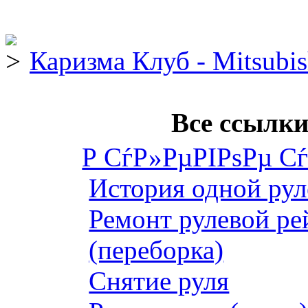
Каризма Клуб - Mitsubis
Все ссылки
Р СѓР»РµРІРѕРµ С
История одной рул
Ремонт рулевой ре
(переборка)
Снятие руля