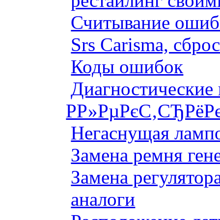
рестайлинг своим
Считывание ошибк
Srs Carisma, сбро
Коды ошибок
Диагностические
Р­Р»РµРєС‚СЂРёР
Негаснущая лампо
Замена ремня ген
Замена регулятора
аналоги