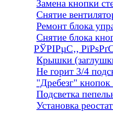
Замена кнопки ст
Снятие вентилято
Ремонт блока упр
Снятие блока кно
РЎРІРµС‚, РїРѕРґ
Крышки (заглушк
Не горит 3/4 под
"Дребезг" кнопок
Подсветка пепель
Установка реоста