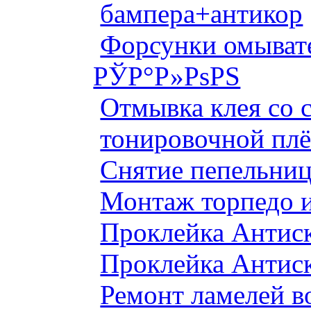
бампера+антикор
Форсунки омыват
РЎР°Р»РѕРЅ
Отмывка клея со с
тонировочной плё
Снятие пепельниц
Монтаж торпедо и
Проклейка Антис
Проклейка Антис
Ремонт ламелей в