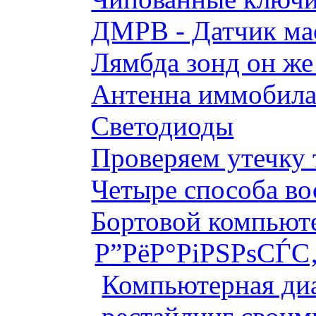
ДМРВ - Датчик мас
Лямбда зонд он же
Антенна иммобилай
Светодиоды
Проверяем утечку 
Четыре способа во
Бортовой компьютер
Р”РёР°РіРЅРѕСЃС‚
Компьютерная диа