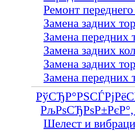
Ремонт переднего
Замена задних то
Замена передних 
Замена задних ко
Замена задних то
Замена передних 
РўСЂР°РЅСЃРјРё
РљРѕСЂРѕР±РєР°,
Шелест и вибраци