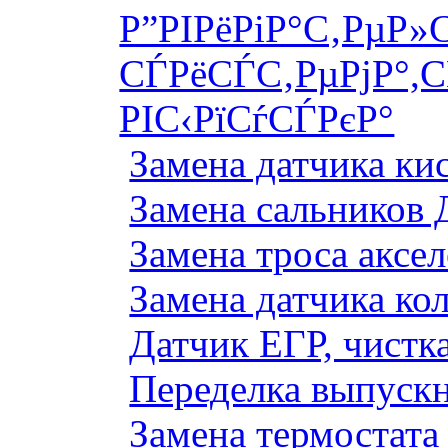
Р”РІРёРіР°С‚РµР»
СЃРёСЃС‚РµРјР°,С
РІС‹РїСѓСЃРєР°
Замена датчика к
Замена сальников 
Замена троса аксе
Замена датчика ко
Датчик ЕГР, чистка
Переделка выпуск
Замена термостата