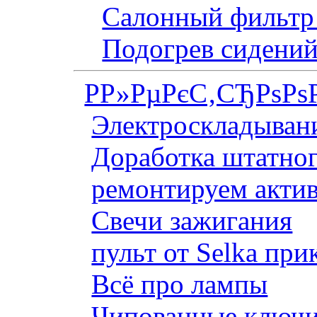
Салонный фильтр 
Подогрев сидений
Р­Р»РµРєС‚СЂРѕРѕ
Электроскладывани
Доработка штатног
ремонтируем актив
Свечи зажигания
пульт от Selka при
Всё про лампы
Чипованные ключи