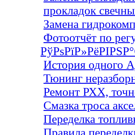
прокладок свечны
Замена гидроком
Фотоотчёт по рег
РўРѕРїР»РёРІРЅР
История одного 
Тюнинг неразборн
Ремонт РХХ, точн
Смазка троса аксе
Переделка топлив
Правила переделк