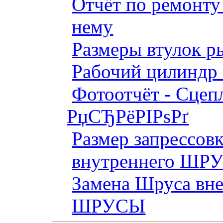
Отчёт по ремонт
нему
Размеры втулок р
Рабочий цилиндр 
Фотоотчёт - Сцепл
РџСЂРёРІРѕРґ
Размер запрессов
внутреннего ШР
Замена Шруса вн
ШРУСЫ