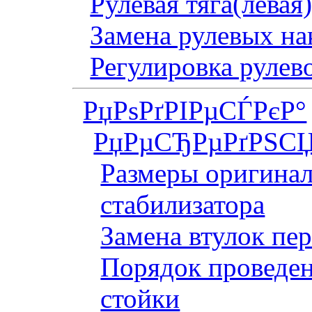
Рулевая тяга(левая
Замена рулевых на
Регулировка рулев
РџРѕРґРІРµСЃРєР°
РџРµСЂРµРґРЅСЏ
Размеры оригинал
стабилизатора
Замена втулок пер
Порядок проведен
стойки