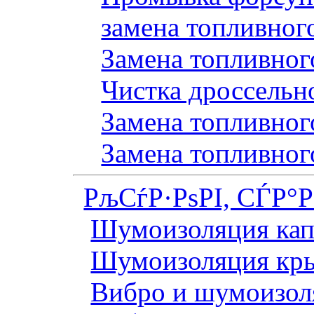
замена топливног
Замена топливного
Чистка дроссельн
Замена топливного
Замена топливног
РљСѓР·РѕРІ, СЃР°
Шумоизоляция кап
Шумоизоляция кр
Вибро и шумоизоля