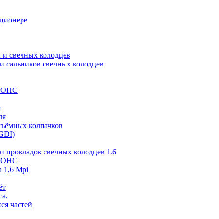
иционере
 и свечных колодцев
и сальников свечных колодцев
 SOHC
я
ля
съёмных колпачков
GDI)
и прокладок свечных колодцев 1.6
 SOHC
 1,6 Mpi
ёт
са.
ся частей