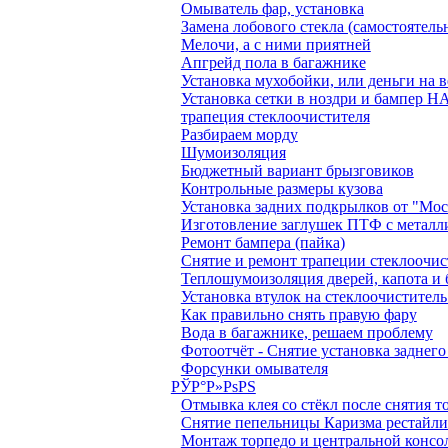
Омыватель фар, установка
Замена лобового стекла (самостоятель
Мелочи, а с ними приятней
Апгрейд пола в багажнике
Установка мухобойки, или деньги на в
Установка сетки в ноздри и бампер
трапеция стеклоочистителя
Разбираем морду
Шумоизоляция
Бюджетный вариант брызговиков
Контрольные размеры кузова
Установка задних подкрылков от "Мо
Изготовление заглушек ПТФ с металл
Ремонт бампера (пайка)
Снятие и ремонт трапеции стеклоочис
Теплошумоизоляция дверей, капота и
Установка втулок на стеклоочиститель
Как правильно снять правую фару
Вода в багажнике, решаем проблему
Фотоотчёт - Снятие установка заднег
Форсунки омывателя
РЎР°Р»РѕРЅ
Отмывка клея со стёкл после снятия 
Снятие пепельницы Каризма рестайл
Монтаж торпедо и центральной консо