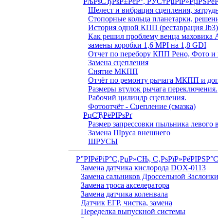
РљРѕСЂРѕР±РєР°, РЎС†РµРїР»РµРЅРё
Шелест и вибрация сцепления, затруд
Стопорные кольца планетарки, решен
История одной КПП (реставрация Jb3
Как решил проблему венца маховика 
замены коробки 1,6 MPI на 1,8 GDI
Отчет по перебору КПП Рено, Фото и 
Замена сцепления
Снятие МКПП
Отчёт по ремонту рычага МКПП и доп
Размеры втулок рычага переключения.
Рабочий цилиндр сцепления.
Фотоотчёт - Сцепление (смазка)
РџСЂРёРІРѕРґ
Размер запрессовки пыльника левого
Замена Шруса внешнего
ШРУСЫ
Р”РІРёРіР°С‚РµР»СЊ, С‚РѕРїР»РёРІРЅР°
Замена датчика кислорода DOX-0113
Замена сальников Дроссельной Заслонк
Замена троса акселератора
Замена датчика коленвала
Датчик ЕГР, чистка, замена
Переделка выпускной системы