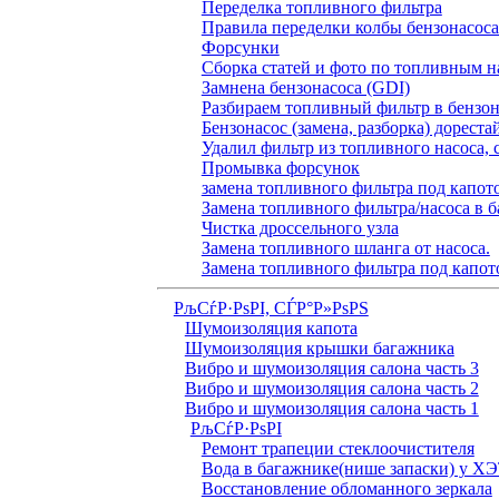
Переделка топливного фильтра
Правила переделки колбы бензонасоса
Форсунки
Сборка статей и фото по топливным н
Замнена бензонасоса (GDI)
Разбираем топливный фильтр в бензона
Бензонасос (замена, разборка) дореста
Удалил фильтр из топливного насоса, 
Промывка форсунок
замена топливного фильтра под капо
Замена топливного фильтра/насоса в б
Чистка дроссельного узла
Замена топливного шланга от насоса.
Замена топливного фильтра под капот
РљСѓР·РѕРІ, СЃР°Р»РѕРЅ
Шумоизоляция капота
Шумоизоляция крышки багажника
Вибро и шумоизоляция салона часть 3
Вибро и шумоизоляция салона часть 2
Вибро и шумоизоляция салона часть 1
РљСѓР·РѕРІ
Ремонт трапеции стеклоочистителя
Вода в багажнике(нише запаски) у Х
Восстановление обломанного зеркала