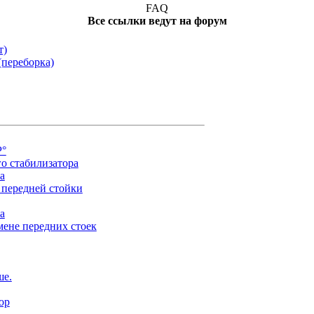
FAQ
Все ссылки ведут на форум
т)
(переборка)
Р°
о стабилизатора
а
 передней стойки
а
мене передних стоек
ше.
ор