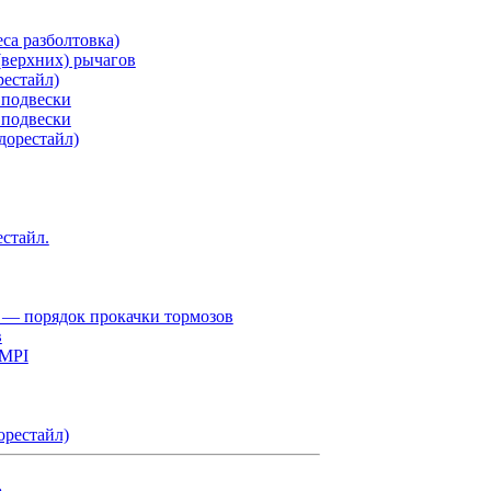
са разболтовка)
верхних) рычагов
рестайл)
 подвески
 подвески
дорестайл)
естайл.
 — порядок прокачки тормозов
в
 MPI
орестайл)