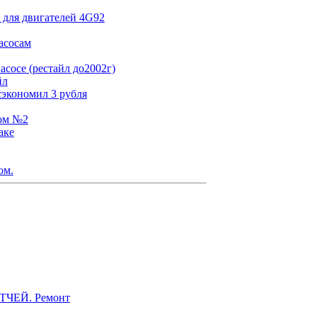
 для двигателей 4G92
асосам
сосе (рестайл до2002г)
йл
сэкономил 3 рубля
том №2
аке
ом.
ЭТЧЕЙ. Ремонт