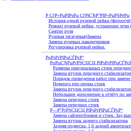
Р СѓР»РµРІРѕРµ СѓРїСЂР°РІР»РµРЅРёРµ
История одной рулевой рейки (фотоотчё
Ремонт рулевой рейки, устранение течи 
Снятие руля
Рулевая тяга(левая)Замена
Замена рулевых наконечников
Регулировка рулевой рейки.
РџРѕРґРІРµСЃРєР°
РџРµСЂРµРґРЅСЏСЏ РїРѕРґРІРµСЃРє
Размеры оригинальных стоек переднег
Замена втулок переднего стабилизатор
Порядок проведения работ при замене
Немного про опоры стоек
Замена втулок переднего стабилизатор
Небольшое дополнение к отчёту по за
Замена передних стоек
Замена передних стоек
Р—Р°РґРЅСЏСЏ РїРѕРґРІРµСЃРєР°
Замена сайлентблоков и стоек. Зад вы
Замена втулок заднего стабилизатора
Задняя подвеска, 1,6 задний амортизат