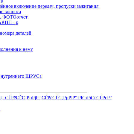
Рµ
нённое включение передач, пропуски зажигания.
ие вопроса
), ФОТОотчет
АКПП - р
номера деталей
олнения к нему
 внутреннего ШРУСа
СЏ СЃРёСЃС‚РµРјР°,СЃРёСЃС‚РµРјР° РІС‹РїСѓСЃРєР°
и