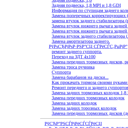
Задняя подвеска, 1,6
Задняя подвеска, 1,8 MPI и 1,8 GDI
Информация по ступицам заднего коле
Замена поперечных корректирующих (
замена втулок заднего стабилизатора (
Замена втулок нижнего рычага задней
Замена втулок нижнего рычага задней
Замена втулок заднего стабилизатора (
Замена амортизатора заднего.
РўРѕСЂРјРѕР·РЅР°СЏ СЃРёСЃС‚РµРјР°
ремонт заднего суппорта.
Переход на ЗДТ 4х100
Замена передних тормозных дисков, р
Замена троса ручника
Суппорта
Замена барабанов на диски...
Как прокачать тормоза своими руками
Ремонт переднего и заднего суппорто
Замена задних тормозных колодок 1,8
Замена передних тормозных колодок
Замена задних колодок
Замена задних торозных колодок
Замена передних тормозных дисков (д
РўСЂР°РЅСЃРјРёСЃСЃРёСЏ