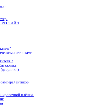
ная)
етер.
 НА РЕСТАЙЛ
сквича"
ическими сеточками
тителя 2
 багажника
 (дворники)
о бампера+антикор
тонировочной плёнки.
инг
ли