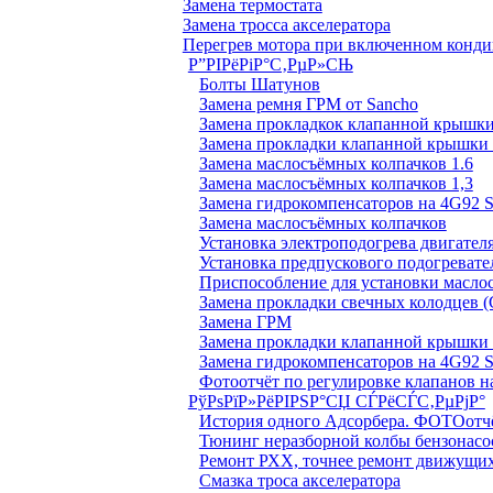
Замена термостата
Замена тросса акселератора
Перегрев мотора при включенном конд
Р”РІРёРіР°С‚РµР»СЊ
Болты Шатунов
Замена ремня ГРМ от Sancho
Замена прокладкок клапанной крышки
Замена прокладки клапанной крышки 
Замена маслосъёмных колпачков 1.6
Замена маслосъёмных колпачков 1,3
Замена гидрокомпенсаторов на 4G92
Замена маслосъёмных колпачков
Установка электроподогрева двигател
Установка предпускового подогревате
Приспособление для установки масло
Замена прокладки свечных колодцев (
Замена ГРМ
Замена прокладки клапанной крышки 
Замена гидрокомпенсаторов на 4G92
Фотоотчёт по регулировке клапанов на
РўРѕРїР»РёРІРЅР°СЏ СЃРёСЃС‚РµРјР°
История одного Адсорбера. ФОТОотч
Тюнинг неразборной колбы бензонасо
Ремонт РХХ, точнее ремонт движущих
Смазка троса акселератора